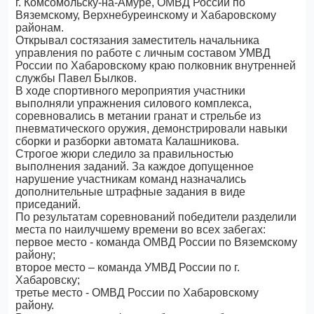
г. Комсомольску-на-Амуре, ОМВД России по
Вяземскому, Верхнебуреинскому и Хабаровскому
районам.
Открывал состязания заместитель начальника
управления по работе с личным составом УМВД
России по Хабаровскому краю полковник внутренней
службы Павел Былков.
В ходе спортивного мероприятия участники
выполняли упражнения силового комплекса,
соревновались в метании гранат и стрельбе из
пневматического оружия, демонстрировали навыки
сборки и разборки автомата Калашникова.
Строгое жюри следило за правильностью
выполнения заданий. За каждое допущенное
нарушение участникам команд назначались
дополнительные штрафные задания в виде
приседаний.
По результатам соревнований победители разделили
места по наилучшему времени во всех забегах:
первое место - команда ОМВД России по Вяземскому
району;
второе место – команда УМВД России по г.
Хабаровску;
третье место - ОМВД России по Хабаровскому
району.