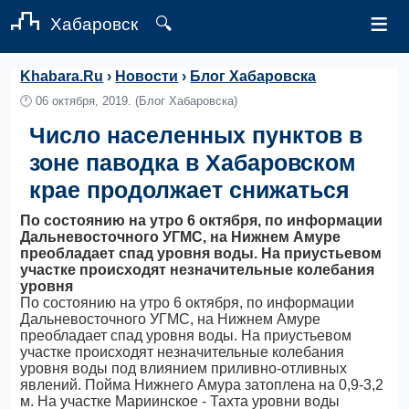
≡
Хабаровск
🔍
Khabara.Ru
›
Новости
›
Блог Хабаровска
🕛
06 октября, 2019.
(Блог Хабаровска)
Число населенных пунктов в
зоне паводка в Хабаровском
крае продолжает снижаться
По состоянию на утро 6 октября, по информации
Дальневосточного УГМС, на Нижнем Амуре
преобладает спад уровня воды. На приустьевом
участке происходят незначительные колебания
уровня
По состоянию на утро 6 октября, по информации
Дальневосточного УГМС, на Нижнем Амуре
преобладает спад уровня воды. На приустьевом
участке происходят незначительные колебания
уровня воды под влиянием приливно-отливных
явлений. Пойма Нижнего Амура затоплена на 0,9-3,2
м. На участке Мариинское - Тахта уровни воды