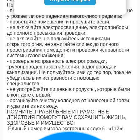
После ухода воды:
- перед тем, как войти в здание или дом проверьте, не
угрожает ли оно падением какого-либо предмета;
- проветрите помещения и просушите вещи;
- не включайте электроосвещение, электроприборы
до полного просыхания проводки;
- не включайте, не пользуйтесь источниками
открытого огня, не зажигайте спичек до полного
проветривания помещения и проверки исправности
системы газоснабжения;
- проверьте исправность электропроводки,
трубопроводов газоснабжения, водопровода и
канализации. Не пользуйтесь ими до тех пор, пока не
убедитесь в их исправности с помощью
специалистов;
- не употребляйте пищевые продукты, которые были
в контакте с водой;
- организуйте очистку колодцев от нанесенной грязи
и удалите из них воду.
ПОМНИТЕ: ПРАВИЛЬНЫЕ И ГРАМОТНЫЕ
ДЕЙСТВИЯ ПОМОГУТ ВАМ СОХРАНИТЬ ЖИЗНЬ,
ЗДОРОВЬЕ И ИМУЩЕСТВО!
Единый номер вызова экстренных служб - «112»!