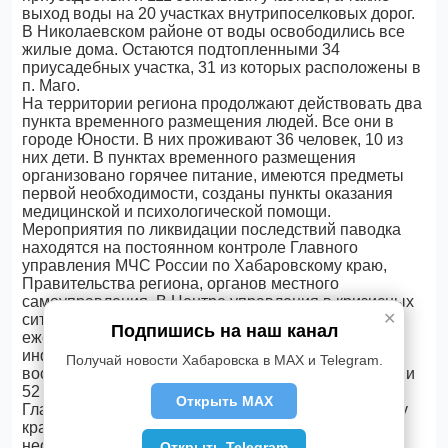
выход воды на 20 участках внутрипоселковых дорог.
В Николаевском районе от воды освободились все
жилые дома. Остаются подтопленными 34
приусадебных участка, 31 из которых расположены в
п. Маго.
На территории региона продолжают действовать два
пункта временного размещения людей. Все они в
городе Юности. В них проживают 36 человек, 10 из
них дети. В пунктах временного размещения
организовано горячее питание, имеются предметы
первой необходимости, созданы пункты оказания
медицинской и психологической помощи.
Мероприятия по ликвидации последствий паводка
находятся на постоянном контроле Главного
управления МЧС России по Хабаровскому краю,
Правительства региона, органов местного
самоуправления. В Центре управления в кризисных
✕
ситуациям МЧС России региона организован
Подпишись на наш канал
ежедневный сбор и анализ поступающей
информации. Всего для проведения аварийно-
Получай новости Хабаровска в MAX и Telegram.
восстановительных работ привлечено 212 человек и
52 единицы техники, в том числе 14 плавсредств.
Открыть MAX
Главное управление МЧС России по Хабаровскому
краю напоминает всем жителям и гостям края о
необходимости соблюдения мер безопасности.
Открыть Telegram