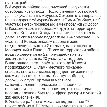
пунктах района.
В Амурском районе все приусадебные участки
освободились от воды. Подтопленными остаются 6
дачных участков в г. Амурске. Сохраняются переливы
на автодороге «Амурск-Омми», «Омми-Эльбан», на 9
участках внутрипоселковых и межпоселковых дорог
В Комсомольском городском округе на территории
посёлка Хорпинский вода сохраняется в 44 жилом
доме. Также в городе подтоплено 124 приусадебных
участка. В Комсомольском районе в зоне
подтопления остаются 2 жилых дома в поселках
Молодежный и Пивань. Также на территории района
вода сохраняется на 22 приусадебных и 26
земельных участках, 20 участках автодорог.
В настоящее время работы в городе Юности
продолжаются. Силами местного пожарно-
спасательного гарнизона, предприятий жилищно-
коммунального хозяйства, благоустройства,
дорожных служб, органами местного
самоуправления продолжаются аварийно-
восстановительные мероприятия, откачка воды,
восстановление объектов инфраструктуры и условий
жизнеобеспечения.
В Ульчском районе отмечается подтопление 77
приусадебных и 111 земельных участков, а также