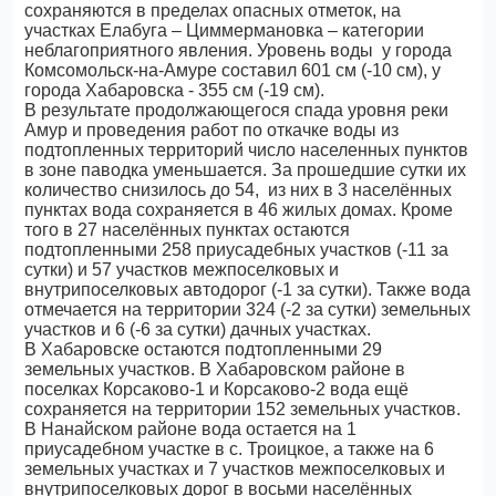
сохраняются в пределах опасных отметок, на
участках Елабуга – Циммермановка – категории
неблагоприятного явления. Уровень воды у города
Комсомольск-на-Амуре составил 601 см (-10 см), у
города Хабаровска - 355 см (-19 см).
В результате продолжающегося спада уровня реки
Амур и проведения работ по откачке воды из
подтопленных территорий число населенных пунктов
в зоне паводка уменьшается. За прошедшие сутки их
количество снизилось до 54, из них в 3 населённых
пунктах вода сохраняется в 46 жилых домах. Кроме
того в 27 населённых пунктах остаются
подтопленными 258 приусадебных участков (-11 за
сутки) и 57 участков межпоселковых и
внутрипоселковых автодорог (-1 за сутки). Также вода
отмечается на территории 324 (-2 за сутки) земельных
участков и 6 (-6 за сутки) дачных участках.
В Хабаровске остаются подтопленными 29
земельных участков. В Хабаровском районе в
поселках Корсаково-1 и Корсаково-2 вода ещё
сохраняется на территории 152 земельных участков.
В Нанайском районе вода остается на 1
приусадебном участке в с. Троицкое, а также на 6
земельных участках и 7 участков межпоселковых и
внутрипоселковых дорог в восьми населённых