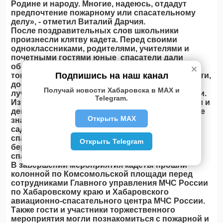
Родине и народу. Многие, надеюсь, отдадут
предпочтение пожарному или спасательному
делу», - отметил Виталий Дарчия.
После поздравительных слов школьники
произнесли клятву кадета. Перед своими
одноклассниками, родителями, учителями и
почетными гостями юные спасатели дали
обещание быть честными и верными
✕
Подпишись на наш канал
товарищами, соблюдать Кодекс кадетской чести,
достойно учиться, воспитывать в себе самые
Получай новости Хабаровска в MAX и
лучшие качества патриота и гражданина России.
Telegram.
Из рук офицеров МЧС России юные мальчишки и
девчонки получили свои первые долгожданные
Открыть MAX
знаки отличия - погоны. Малыши из детских
садов, прошедшие посвящение в юные
спасатели, стали обладателями оранжевого
Открыть Telegram
берета, головного убора сотрудников
спасательного ведомства.
В завершении мероприятия кадеты прошли
колонной по Комсомольской площади перед
сотрудниками Главного управления МЧС России
по Хабаровскому краю и Хабаровского
авиационно-спасательного центра МЧС России.
Также гости и участники торжественного
мероприятия могли познакомиться с пожарной и