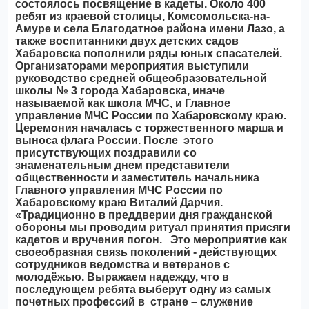
состоялось посвящение в кадеты. Около 400
ребят из краевой столицы, Комсомольска-на-
Амуре и села Благодатное района имени Лазо, а
также воспитанники двух детских садов
Хабаровска пополнили ряды юных спасателей.
Организаторами мероприятия выступили
руководство средней общеобразовательной
школы № 3 города Хабаровска, иначе
называемой как школа МЧС, и Главное
управление МЧС России по Хабаровскому краю.
Церемония началась с торжественного марша и
выноса флага России. После этого
присутствующих поздравили со
знаменательным днем представители
общественности и заместитель начальника
Главного управления МЧС России по
Хабаровскому краю Виталий Дарчия.
«Традиционно в преддверии дня гражданской
обороны мы проводим ритуал принятия присяги
кадетов и вручения погон. Это мероприятие как
своеобразная связь поколений - действующих
сотрудников ведомства и ветеранов с
молодёжью. Выражаем надежду, что в
последующем ребята выберут одну из самых
почетных профессий в стране – служение