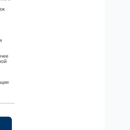
ок
я
ячее
кой
ации