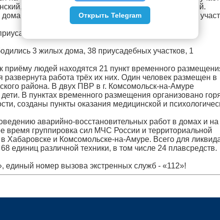
ский, а также в поселках Малая Хапсоль и Хорпинский.
Открыть Telegram
ома, 77 приусадебных и 163 земельных участков, 31 участ
приусадебных участков и выход воды на 21 участок
одились 3 жилых дома, 38 приусадебных участков, 1
 к приёму людей находятся 21 пункт временного размещени
 развернута работа трёх их них. Один человек размещен в
кого района. В двух ПВР в г. Комсомольск-на-Амуре
 дети. В пунктах временного размещения организовано гор
сти, созданы пункты оказания медицинской и психологичес
оведению аварийно-восстановительных работ в домах и на
ее время группировка сил МЧС России и территориальной
в Хабаровске и Комсомольске-на-Амуре. Всего для ликвид
68 единиц различной техники, в том числе 24 плавсредств.
, единый номер вызова экстренных служб - «112»!