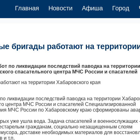
Главная
Новости
Афиша
Город
ые бригады работают на территори
бот по ликвидации последствий паводка на территори
ского спасательного центра МЧС России и спасателей
 по ликвидации последствий паводка на территории Хабаро
ного центра МЧС России и спасателей Специализированной
ения МЧС России по Хабаровскому краю сформированы ава
орых уже ушла вода. Задача спасателей и военнослужащих 
рестарелым гражданам, социально незащищенным слоям
т мусора, доставке необходимых материалов для восстанов
и т.п.