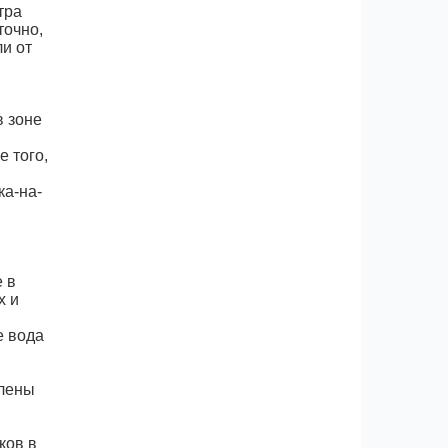
тра
точно,
и от
в зоне
е того,
ка-на-
м
 в
х и
е вода
плены
ков в