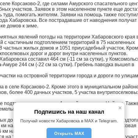
еле Корсаково-2, где силами Амурского спасательного цен
ных участков. Заявок в этом населенном пункте еще доста
 туда, помогать жителям. Заявки на помощь также поступил
орода Хабаровска. Все пострадавшие от наводнения получат
ке домов к зиме.
иятных явлений погоды на территории Хабаровского края 
й с частичным подтоплением территорий в 75 населенных
78 частных жилых домов и 1051 приусадебный участок. Кром
поселковых дорог и дорог внутри населенных пунктов.
абаровска составил 464 см (-11 см за сутки), у Комсомольс
а-Амуре 244 см (-22 см за сутки). Гребень паводка вышел в
астки на островной территории города и дороги по улица
 в селе Корсаково-2. Кроме этого в муниципальном районе
ов, более 400 дачных участков, 5 участка внутрипоселковы
не подтопления находятся 1 жилой дом в селе Найхин. Такж
✕
емельных участков, 22 участках межпоселковых и
Подпишись на наш канал
ых домов, 270 приусадебных и 67 дачных участков. Подто
Получай новости Хабаровска в MAX и Telegram.
м на глубину до 2 м, частично подтоплена межпоселковая
км на глубину до 1,5 м.
Открыть MAX
ся на территории 131 жилого дома, 520 приусадебных участ