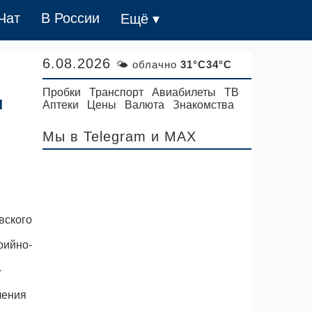
Чат
В России
Ещё ▾
6.08.2026
🌤 облачно
31°C34°C
Пробки
Транспорт
Авиабилеты
ТВ
и
Аптеки
Цены
Валюта
Знакомства
Мы в Telegram
и MAX
и
вского
рийно-
-
ления