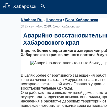
Хабаровск
🔍
Khabara.Ru
›
Новости
›
Блог Хабаровска
🕛
27 сентября, 2019.
(Блог Хабаровска)
Аварийно-восстановительн
Хабаровского края
В целях более оперативного завершения ра
Хабаровского края из личного состава Амур
В целях более оперативного завершения работ
края из личного состава Амурского спасатель
пожарно-спасательной части Главного управл
восстановительные бригады.
Они работают по заявкам жителей домов, с кот
осуществлять адресную помощь инвалидам, п
населения в расчистке дворовых территорий о
поврежденного жилья, откачке воды из подвалов 