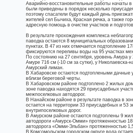
Аварийно-восстановительные работы начаты в с
были приведены в порядок несколько приусадеб
поэтому спасатели будут каждый день приезжать
жителей сел Бычиха, Красная речка, а также г
адресную помощь в очистке участков и подготов
В результате прохождения комплекса неблагопр
паводка остаются 8 муниципальных образовани
пунктах. В 47 из них отмечается подтопление 1
фиксируются переливы воды на 95 участках меж
По состоянию на 27 сентября, уровень Амура у Х
Амуре 716 см (-10 см за сутки), у Николаевска-н
Амурский лиман.
В Хабаровске остаются подтоплеными дачные уч
вблизи береговой черты.
В Хабаровском районе подтоплено 2 жилых дома
зоне паводка находятся 29 приусадебных участк
межпоселковых автодорог.
В Нанайском районе в результате паводка в зо
остается на территории 33 приусадебных и 53 з
внутрипоселковых дорог.
В Амурском районе остаются подтоплены 9 жил
автодороги «Амурск-Омми» протяженностью 18 к
автодорога «Омми-Эльбан» протяженностью 1,5 
В Комсомольском городском округе вода остает