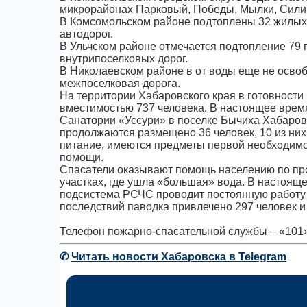
микрорайонах Парковый, Победы, Мылки, Силин
В Комсомольском районе подтоплены 32 жилых д
автодорог.
В Ульчском районе отмечается подтопление 79 
внутрипоселковых дорог.
В Николаевском районе в от воды еще не освоб
межпоселковая дорога.
На территории Хабаровского края в готовности
вместимостью 737 человека. В настоящее время
Санатории «Уссури» в поселке Бычиха Хабаровс
продолжаются размещено 36 человек, 10 из них
питание, имеются предметы первой необходимо
помощи.
Спасатели оказывают помощь населению по пр
участках, где ушла «большая» вода. В настоящ
подсистема РСЧС проводит постоянную работу 
последствий паводка привлечено 297 человек и 
Телефон пожарно-спасательной службы – «101»
✆
Читать новости Хабаровска в Telegram