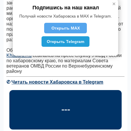
занятия, где в доступной и познавательной форме
✕
Подпишись на наш канал
рассказали об особенностях становления советской
милиции и о том, как протекало создание новых
Получай новости Хабаровска в MAX и Telegram.
органов правопорядка, что несет в себе и отражает
название «советская милиция» и в чем ее отличие от
Открыть MAX
полиции. Кроме того, юным гражданам напомнили о
правилах поведения и мерах предупреждения
различных правонарушений.
Открыть Telegram
Об этом передает
Telegram-канал Хабаровска
Khabara.Ru
ссылаясь на пресс-службу УМВД России
по хабаровскому краю, по материалам Совета
ветеранов ОМВД России по Верхнебуреинскому
району
✆
Читать новости Хабаровска в Telegram