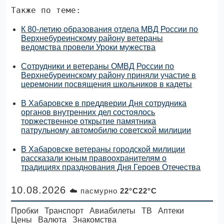
Также по теме:
К 80-летию образования отдела МВД России по
Верхнебуреинскому району ветераны
ведомства провели Уроки мужества
Сотрудники и ветераны ОМВД России по
Верхнебуреинскому району приняли участие в
церемонии посвящения школьников в кадеты
В Хабаровске в преддверии Дня сотрудника
органов внутренних дел состоялось
торжественное открытие памятника
патрульному автомобилю советской милиции
В Хабаровске ветераны городской милиции
рассказали юным правоохранителям о
традициях празднования Дня Героев Отечества
10.08.2026
☁️ пасмурно
22°C22°C
Пробки
Транспорт
Авиабилеты
ТВ
Аптеки
Цены
Валюта
Знакомства