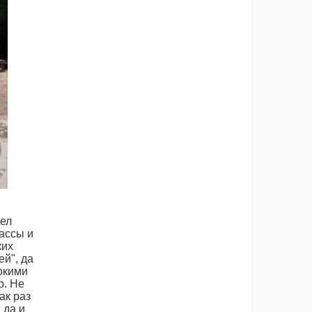
дел
рассы и
ких
ей", да
рокими
р. Не
ак раз
 да и