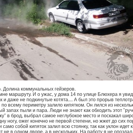
о. Долина коммунальных гейзеров.
 мне маршруту. И о ужас, у дома 14 по улице Блюхера я уви
ак и даже не подкинутые котята.... А был это прорыв теплот
 по всему периметру залило кипятком. Он лился из несколь
й запах пыли и пара. Люди не знают как обходить этот "руч
еку" в брод, выбрал самое неглубокое место и поскакал ши
у ногу, ожег конечно не первой степени, но жжет до сих по
 само собой кипяток залил всю стоянку, так как уклон идет к
ит не в одном дворе, а в нескольких. На работу я не опоздал,