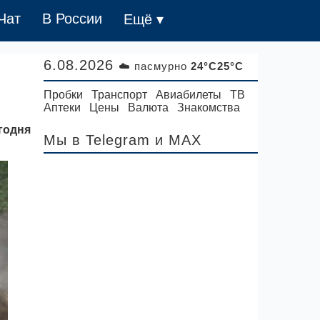
Чат
В России
Ещё ▾
6.08.2026
☁️ пасмурно
24°C25°C
Пробки
Транспорт
Авиабилеты
ТВ
Аптеки
Цены
Валюта
Знакомства
годня
Мы в Telegram
и MAX