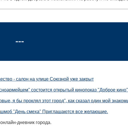
ество - салон на улице Союзной уже закрыт
сноармейцем" состоится открытый кинопоказ "Доброе кино"
вые, я бы проклял этот город", как сказал один мой знако
лэшмоб "День смеха" Приглашаются все желающие.
 онлайн-дневник города.