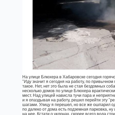
На улице Блюхера в Хабаровске сегодня горяч
"Иду значит я сегодня на работу, по привычном
такое. Нет, нет это была не стая бездомных соб
несколько домов по улице Блюхера врактически
мест. Над улицей нависла тучи пара и неприятны
и я опаздывая на работу, решил перейти эту "р
шагами. Улицу я перешел, но все же ошпарил одн
по далеко от дома есть подземная парковка, ну и
на нее. Кстати о уклонах, скорее всего вода сто