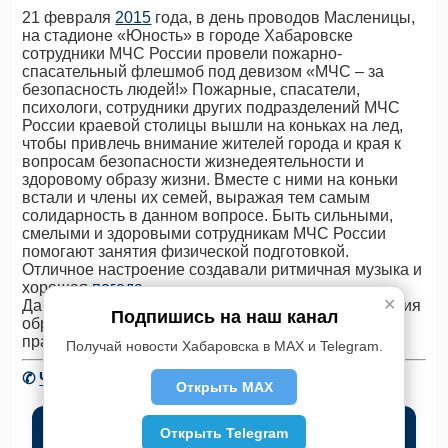
21 февраля
2015
года, в день проводов Масленицы,
на стадионе «Юность» в городе Хабаровске
сотрудники МЧС России провели пожарно-
спасательный флешмоб под девизом «МЧС – за
безопасность людей!» Пожарные, спасатели,
психологи, сотрудники других подразделений МЧС
России краевой столицы вышли на коньках на лед,
чтобы привлечь внимание жителей города и края к
вопросам безопасности жизнедеятельности и
здоровому образу жизни. Вместе с ними на коньки
встали и члены их семей, выражая тем самым
солидарность в данном вопросе. Быть сильными,
смелыми и здоровыми сотрудникам МЧС России
помогают занятия физической подготовкой.
Отличное настроение создавали ритмичная музыка и
хорошая
погода
.
✕
Данное мероприятие проводилось в рамках 25-летия
Подпишись на наш канал
образования МЧС России и приурочено к
празднованию Дня Защитника Отечества.
Получай новости Хабаровска в MAX и Telegram.
✆
Читать новости Хабаровска в Telegram
Открыть MAX
Открыть Telegram