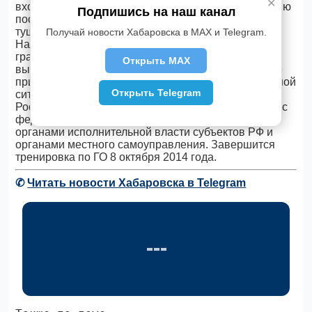
✕
входило проведение работ по эвакуации и спасению
Подпишись на наш канал
пострадавших, оказанию им первой помощи,
тушение пожара.
Получай новости Хабаровска в MAX и Telegram.
Напомним, Всероссийская тренировка по
гражданской обороне по теме: «Организация
Открыть MAX
выполнения мероприятий по гражданской обороне
при возникновении крупномасштабной чрезвычайной
Открыть Telegram
ситуации» началась на территории всех субъектов
Российской Федерации 4 октября. Она проводится с
федеральными органами исполнительной власти,
органами исполнительной власти субъектов РФ и
органами местного самоуправления. Завершится
тренировка по ГО 8 октября 2014 года.
✆
Читать новости Хабаровска в Telegram