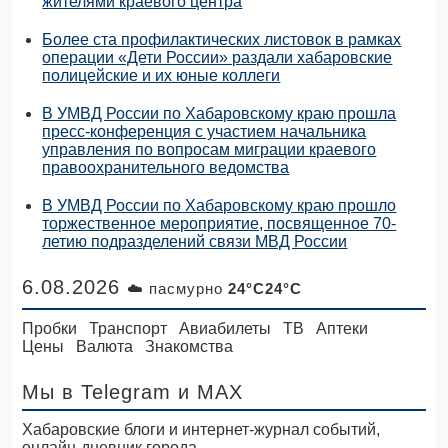
жителями краевого центра
Более ста профилактических листовок в рамках
операции «Дети России» раздали хабаровские
полицейские и их юные коллеги
В УМВД России по Хабаровскому краю прошла
пресс-конференция с участием начальника
управления по вопросам миграции краевого
правоохранительного ведомства
В УМВД России по Хабаровскому краю прошло
торжественное мероприятие, посвященное 70-
летию подразделений связи МВД России
6.08.2026
☁️ пасмурно
24°C24°C
Пробки
Транспорт
Авиабилеты
ТВ
Аптеки
Цены
Валюта
Знакомства
Мы в Telegram
и MAX
Хабаровские блоги и интернет-журнал событий,
онлайн-дневник города.