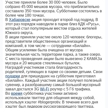
Участие приняли более 30 000 человек. Было
собрано 45 000 мешков мусора, что приблизительно
составило 350 тонн мусора. Субботники состоялись в
более чем 180 точках.
В
Хабаровске
акция проходит второй год подряд. В
этот раз порядок наводили в парке близ КДК «Русь»,
который стал популярным местом отдыха жителей
Южного округа.
В акции приняли участие около 120 человек: блогеры,
представители общественных организаций и
компаний, в том числе — сотрудники «Билайн».
Общим усилиями была очищена от мусора
значительная часть территории парка, а также озеро.
С места проведения акции было вывезено 2 КАМАЗа
мусора и 20 мешков стеклянных бутылок.
Наградой участникам стала благодарность
родителей, гуляющих в парке со своими детьми. Свои
подарки
для пришедших на субботник приготовил
«Билайн». Каждый участник акции получил полезный
сувенир, а разобравшему самый большой мусорный
завал достался 3G
Wi-Fi
роутер с 5 Гб трафика.
Во
время
субботника участники активно
использовали твиттер для общения между собой,
используя хэштег #blogerprotiv. В течение всего дня
хэштег был лидером русскоговорящего твиттера.