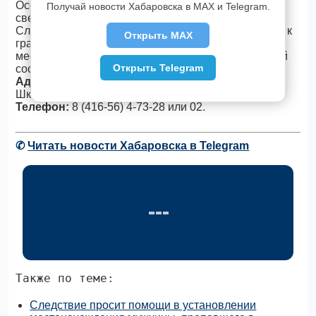
Особые приметы: на плече имеется ожог от
Получай новости Хабаровска в MAX и Telegram.
сведенной татуировки.
Следственное управление обращается с просьбой к
Открыть MAX
гражданам, владеющим информацией о
местонахождении мужчины и женщины, с просьбой
Открыть Telegram
сообщить об этом.
Адрес:
676080, Амурская область, г. Тында, ул.
Школьная, 35
Телефон:
8 (416-56) 4-73-28 или 02.
✆
Читать новости Хабаровска в Telegram
Также по теме:
Следствие просит помощи в установлении