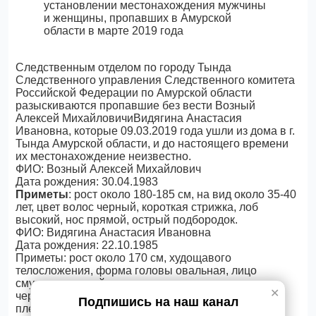
Следственным отделом по городу Тында
Следственного управления Следственного комитета
Российской Федерации по Амурской области
разыскиваются пропавшие без вести Возный
Алексей МихайловичиВидягина Анастасия
Ивановна, которые 09.03.2019 года ушли из дома в г.
Тында Амурской области, и до настоящего времени
их местонахождение неизвестно.
ФИО: Возный Алексей Михайлович
Дата рождения: 30.04.1983
Приметы
: рост около 180-185 см, на вид около 35-40
лет, цвет волос черный, короткая стрижка, лоб
высокий, нос прямой, острый подбородок.
ФИО: Видягина Анастасия Ивановна
Дата рождения: 22.10.1985
Приметы: рост около 170 см, худощавого
телосложения, форма головы овальная, лицо
смуглое европейского типа, карие глаза, волосы
✕
черные, волнистые, форма прически – каре, выше
Подпишись на наш канал
плеч, в верхнем ряду отсутствует 4 передних зуба.