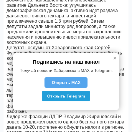
развитие Дальнего Востока; улучшилась
демографическая динамика; активно идет раздача
дальневосточного гектара, а инвестиций
привлечечено свыше 1,3 трлн рублей. Затем
депутаты задали министру ряд вопросов, а также
предложили дополнительные меры по закреплению
населения и повышению инвестпривлекательности
восточных окраин.
Депутат Госдумы от Хабаровского края Сергей
Фургал добился от министра обещания проработать
✕
вопрос дополнительного финансирования
Подпишись на наш канал
медицинского обслуживания дальневосточников –
парламентарий предложил ввести двухканальное (за
Получай новости Хабаровска в MAX и Telegram.
счет бюджета и за счет фонда ОМС) финансирование
медучреждений в малых населенных пунктах ДФО.
Открыть MAX
Было упомянуто и бюджетное финансирование
льготных перелетов для жителей северных
территорий, которые сейчас должен оплачивать
Открыть Telegram
работодатель. Денег у малого бизнеса нет, то есть
фактически эта льгота в ее нынешнем виде не
работает.
Лидер же фракции ЛДПР Владимир Жириновский и
вовсе предложил вместо одного бесплатного гектара
давать 10-20, постепенно обнулить налоги в регионе,