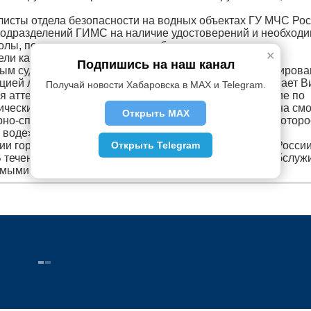
листы отдела безопасности на водных объектах ГУ МЧС Рос
подразделений ГИМС на наличие удостоверений и необход
колы, постановления, кодексы об административных
✕
ли каждое судно.
Подпишись на наш канал
ным судам МЧС России выполняют функции по патрулиров
ацией личных маломерных судов населения, - продолжает В
Получай новости Хабаровска в MAX и Telegram.
я аттестации судоводителей, которые прошли обучение по
ический экзамен по вождению. Кроме катеров ГИМС, на см
Открыть MAX
но-спасательной части ФПС по Хабаровскому краю, которо
 воде».
Открыть Telegram
ории города Хабаровска маломерные суда ГИМС МЧС Росси
В течение зимнего периода они прошли техническое обслуж
емыми требованиями.