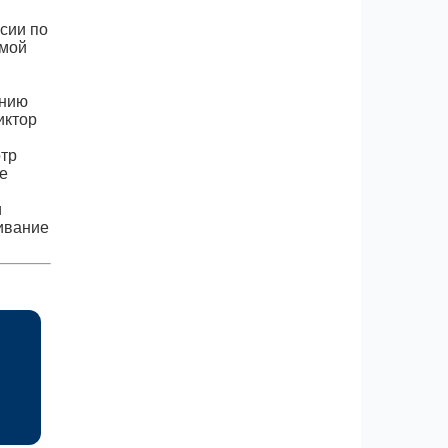
сии по
имой
анию
иктор
отр
е
и
ивание