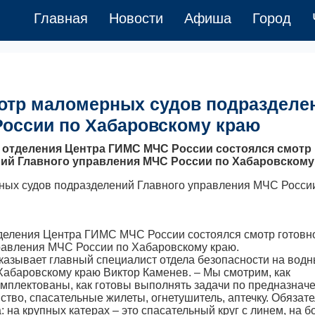
Главная
Новости
Афиша
Город
мотр маломерных судов подразделе
России по Хабаровскому краю
о отделения Центра ГИМС МЧС России состоялся смотр
ий Главного управления МЧС России по Хабаровскому
тделения Центра ГИМС МЧС России состоялся смотр готовн
равления МЧС России по Хабаровскому краю.
сказывает главный специалист отдела безопасности на вод
Хабаровскому краю Виктор Каменев. – Мы смотрим, как
комплектованы, как готовы выполнять задачи по предназнач
ство, спасательные жилеты, огнетушитель, аптечку. Обязат
 на крупных катерах – это спасательный круг с линем, на б