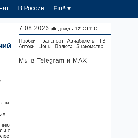
Чат
В России
Ещё ▾
7.08.2026
🌧 дождь
12°C11°C
Пробки
Транспорт
Авиабилеты
ТВ
ний
Аптеки
Цены
Валюта
Знакомства
Мы в Telegram
и MAX
ости
ных
ению.
ельно
олее