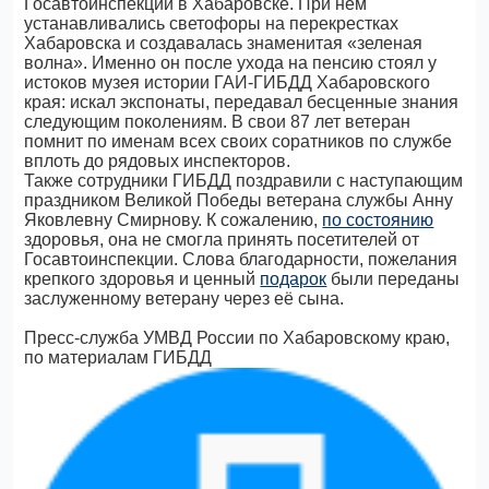
Госавтоинспекции в Хабаровске. При нем
устанавливались светофоры на перекрестках
Хабаровска и создавалась знаменитая «зеленая
волна». Именно он после ухода на пенсию стоял у
истоков музея истории ГАИ-ГИБДД Хабаровского
края: искал экспонаты, передавал бесценные знания
следующим поколениям. В свои 87 лет ветеран
помнит по именам всех своих соратников по службе
вплоть до рядовых инспекторов.
Также сотрудники ГИБДД поздравили с наступающим
праздником Великой Победы ветерана службы Анну
Яковлевну Смирнову. К сожалению,
по состоянию
здоровья, она не смогла принять посетителей от
Госавтоинспекции. Слова благодарности, пожелания
крепкого здоровья и ценный
подарок
были переданы
заслуженному ветерану через её сына.
Пресс-служба УМВД России по Хабаровскому краю,
по материалам ГИБДД