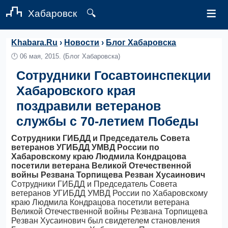
≡
Хабаровск
🔍
Khabara.Ru
›
Новости
›
Блог Хабаровска
🕛
06 мая, 2015.
(Блог Хабаровска)
Сотрудники Госавтоинспекции
Хабаровского края
поздравили ветеранов
службы с 70-летием Победы
Сотрудники ГИБДД и Председатель Совета
ветеранов УГИБДД УМВД России по
Хабаровскому краю Людмила Кондрацова
посетили ветерана Великой Отечественной
войны Резвана Торпищева Резван Хусаинович
Сотрудники ГИБДД и Председатель Совета
ветеранов УГИБДД УМВД России по Хабаровскому
краю Людмила Кондрацова посетили ветерана
Великой Отечественной войны Резвана Торпищева
Резван Хусаинович был свидетелем становления