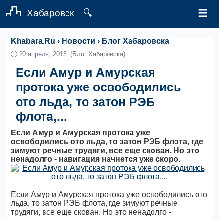
≡
Хабаровск
🔍
Khabara.Ru
›
Новости
›
Блог Хабаровска
🕛
20 апреля, 2015.
(Блог Хабаровска)
Если Амур и Амурская
протока уже освободились
ото льда, то затон РЭБ
флота,...
Если Амур и Амурская протока уже
освободились ото льда, то затон РЭБ флота, где
зимуют речные трудяги, все еще скован. Но это
ненадолго - навигация начнется уже скоро.
Если Амур и Амурская протока уже освободились ото
льда, то затон РЭБ флота, где зимуют речные
трудяги, все еще скован. Но это ненадолго -