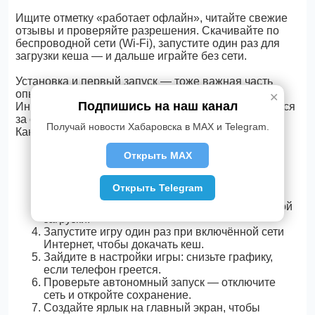
Ищите отметку «работает офлайн», читайте свежие
отзывы и проверяйте разрешения. Скачивайте по
беспроводной сети (Wi-Fi), запустите один раз для
загрузки кеша — и дальше играйте без сети.
Установка и первый запуск — тоже важная часть
опыта. Делайте это дома, по стабильной сети
✕
Подпишись на наш канал
Интернет, тогда обновления и допконтент подтянутся
за один раз. А дальше — только офлайн и комфорт.
Получай новости Хабаровска в MAX и Telegram.
Как действовать:
Откройте подборку по ссылке из вступления и
Открыть MAX
выберите игру.
Проверьте описание: офлайн‑режим, размер,
Открыть Telegram
системные требования.
Нажмите кнопку установки и дождитесь полной
загрузки.
Запустите игру один раз при включённой сети
Интернет, чтобы докачать кеш.
Зайдите в настройки игры: снизьте графику,
если телефон греется.
Проверьте автономный запуск — отключите
сеть и откройте сохранение.
Создайте ярлык на главный экран, чтобы