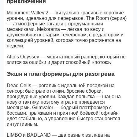
приключения
Monument Valley 2 — визуально красивые короткие
уровни, идеально для перерывов. The Room (серия)
— атмосферные загадки с продуманными
механиками. Mekorama — лёгкая по весу и
дружелюбная к старым телефонам, с редактором и
коллекцией уровней, которая точно растянется на
недели.
Alto’s Odyssey — медитативный раннер, который не
злится за ошибки и дарит спокойный «поток».
Экшн и платформеры для разогрева
Dead Cells — рогалик с идеальной посадкой на
сенсор: быстрые отклики, броские сборки,
процедурные уровни. Каждая попытка — шанс на
новую тактику, поэтому игра не приедается
месяцами. Grimvalor — бодрый платформер с
боссами, прыжками и приятной боёвкой; офлайн
идёт стабильно, а управление быстро становится
интуитивным.
LIMBO и BADLAND — два разных взгляда на