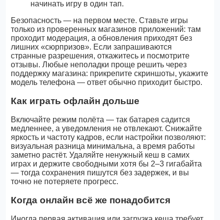
начинать игру в один тап.
Безопасность — на первом месте. Ставьте игры
только из проверенных магазинов приложений: там
проходит модерация, а обновления приходят без
лишних «сюрпризов». Если запрашиваются
странные разрешения, откажитесь и посмотрите
отзывы. Любые неполадки проще решить через
поддержку магазина: прикрепите скриншоты, укажите
модель телефона — ответ обычно приходит быстро.
Как играть офлайн дольше
Включайте режим полёта — так батарея садится
медленнее, а уведомления не отвлекают. Снижайте
яркость и частоту кадров, если настройки позволяют:
визуальная разница минимальна, а время работы
заметно растёт. Удаляйте ненужный кеш в самих
играх и держите свободными хотя бы 2–3 гигабайта
— тогда сохранения пишутся без задержек, и вы
точно не потеряете прогресс.
Когда онлайн всё же понадобится
Иногда первая активация или загрузка кеша требует